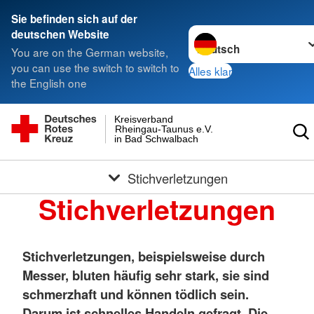
Sie befinden sich auf der
Sprache wechseln zu
deutschen Website
You are on the German website,
you can use the switch to switch to
Alles klar
the English one
Kreisverband
Rheingau-Taunus e.V.
in Bad Schwalbach
Stichverletzungen
Stichverletzungen
Stichverletzungen, beispielsweise durch
Messer, bluten häufig sehr stark, sie sind
schmerzhaft und können tödlich sein.
Darum ist schnelles Handeln gefragt. Die