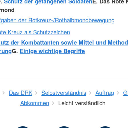
D.
Schutz der gefangenen Soldaten
E. Das Rote K
bmond
fgaben der Rotkreuz-/Rothalbmondbewegung
te Kreuz als Schutzzeichen
utz der Kombattanten sowie Mittel und Method
rung
G.
Einige wichtige Begriffe
Das DRK
Selbstverständnis
Auftrag
G
Abkommen
Leicht verständlich