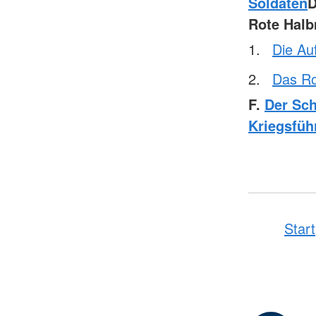
Soldaten
Rote Hal
Die Au
Das Ro
F.
Der Sch
Kriegsfüh
Start