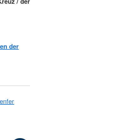
reuz / der
en der
enfer