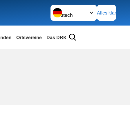
Sprache wechseln zu
Alles klar
enden
Ortsvereine
Das DRK