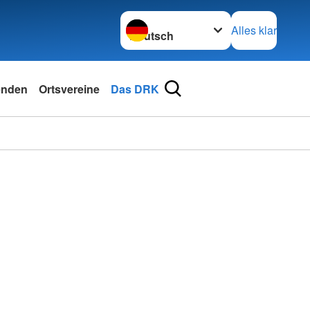
Sprache wechseln zu
Alles klar
enden
Ortsvereine
Das DRK