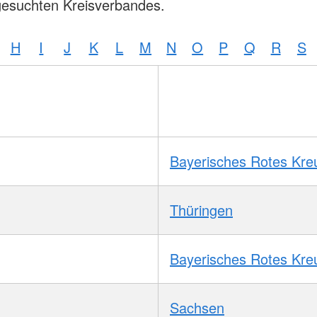
gesuchten Kreisverbandes.
H
I
J
K
L
M
N
O
P
Q
R
S
Bayerisches Rotes Kre
Thüringen
Bayerisches Rotes Kre
Sachsen