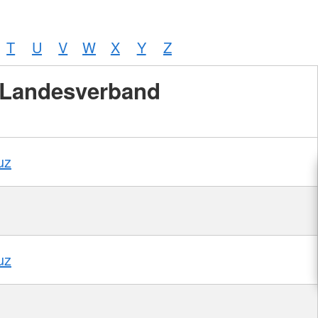
T
U
V
W
X
Y
Z
Landesverband
uz
uz