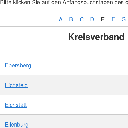
Bitte klicken Sie auf den Anfangsbuchstaben des 
A
B
C
D
E
F
G
Kreisverband
Ebersberg
Eichsfeld
Eichstätt
Eilenburg